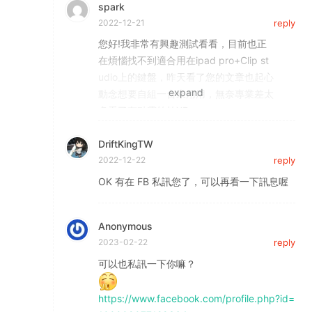
spark
基本上極少遇到連線方面的問題
2022-12-21
reply
這個鍵盤從第一版在 iPad 上主要是搭配
Procreate，使用也大概用了一年半了，
您好!我非常有興趣測試看看，目前也正
CSP 會更適合，畢竟它本身熱鍵設計邏
在煩惱找不到適合用在ipad pro+Clip st
輯就比 Procreate 好不少(個人是畫漫畫
udio上的鍵盤，昨天看了您的文章也起心
或大尺寸插圖的時候才會開 CSP)。最近
動念想要自組一台來用用，無奈專業差太
剛好有把剩下的零件多做幾台分借朋友測
多看了有點霧煞煞XD
試，若您有興趣試試的話可以再跟我聯絡
詳細我們可以在臉書或LINE上聊聊^^”
：）
DriftKingTW
我的臉書
2022-12-22
reply
https://www.facebook.com/spark700
7/
OK 有在 FB 私訊您了，可以再看一下訊息喔
LINE spark7007
Anonymous
2023-02-22
reply
可以也私訊一下你嘛？
https://www.facebook.com/profile.php?id=