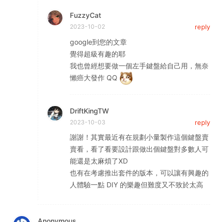
FuzzyCat
2023-10-02
reply
google到您的文章
覺得超級有趣的耶
我也曾經想要做一個左手鍵盤給自己用，無奈
懶癌大發作 QQ
DriftKingTW
2023-10-03
reply
謝謝！其實最近有在規劃小量製作這個鍵盤賣
賣看，看了看要設計跟做出個鍵盤對多數人可
能還是太麻煩了XD
也有在考慮推出套件的版本，可以讓有興趣的
人體驗一點 DIY 的樂趣但難度又不致於太高
Anonymous