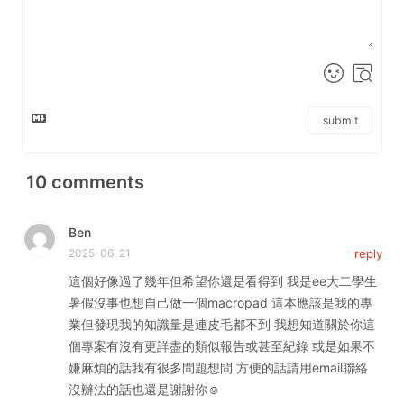
submit
10
comments
Ben
2025-06-21
reply
這個好像過了幾年但希望你還是看得到 我是ee大二學生
暑假沒事也想自己做一個macropad 這本應該是我的專
業但發現我的知識量是連皮毛都不到 我想知道關於你這
個專案有沒有更詳盡的類似報告或甚至紀錄 或是如果不
嫌麻煩的話我有很多問題想問 方便的話請用email聯絡
沒辦法的話也還是謝謝你☺️