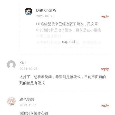
DriftKingTW
2025-06-23
reply
Hi 這鍵盤後來已經改版了幾次，跟文章
中的相比算是改了蠻多，目前是在小量接
單手工生產狀態
原本是打算寫個新版的文章，但後續生活
上比較忙，寫文又很花時間的所以還在拖
🤣
我這目前只能提供些方向上的建議，詳細
Kiki
流程的話要等之後有時間整理出一篇流程
2024-10-25
reply
文了
太好了，想看看旋鈕，希望能是無段式，目前市面買的
目前的留言系統會直接透過我的 Email 送
到的都是有段式
通知，直接在通知的 Email 中回覆應該就
能聯絡到我
緋色空想
2023-11-11
reply
感謝分享製作心得