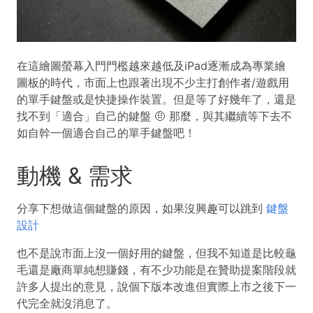
在這繪圖螢幕入門門檻越來越低及iPad逐漸成為專業繪
圖板的時代，市面上也跟著出現不少主打創作者/遊戲用
的單手鍵盤或是快捷操作裝置。但是等了好幾年了，還是
找不到「適合」自己的鍵盤 🤨 那麼，與其繼續等下去不
如自幹一個適合自己的單手鍵盤吧！
動機 & 需求
分享下想做這個鍵盤的原因，如果沒興趣可以跳到
鍵盤
設計
也不是說市面上沒一個好用的鍵盤，但我不知道是比較龜
毛還是廠商單純想賺錢，有不少功能是在贊助提案階段就
許多人提出的意見，說個下版本改進但實際上市之後下一
代完全就沒消息了。