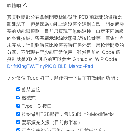
軟體嘞 💩
其實軟體部分在拿到開發板跟設計 PCB 前就開始做撰寫
跟測試了，但是因為功能上還沒完全達到自己一開始所需
要的功能跟規劃，目前只實現了無線連接、自定不同層級
的各種按鍵、螢幕顯示連線狀態及所按按鍵等，巨集也尚
未完成，計劃到時候比較完善時再另外寫一篇軟體開發的
分享。不過現在至少能正常使用，雖然目前的 Code 還
挺亂就是XD 有興趣的可以參考 Github 的 WIP Code
DriftKingTW/TinyPICO-BLE-Marco-Pad
另外做個 Todo 好了，順便勾一下目前有做到的功能：
藍芽連接
機械式
Type - C 接口
按鍵做到TGB那行，帶1.5u以上的Modifier鍵
螢幕擴充支援（目前做半套）
可自定義鍵位/巨集/Layer（目前做半套）