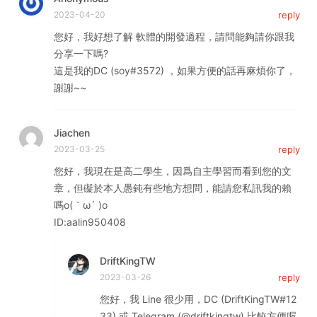
2023-04-20
reply
您好，我好想了解 軟體的開發過程，請問能夠請你跟我
分享一下嗎?
這是我的DC (soy#3572) ，如果方便的話再麻煩你了，
謝謝~~
Jiachen
2023-03-25
reply
您好，我現在是高二學生，因爲自主學習而看到您的文
章，但礙於本人愚鈍有些地方想問，能請您私訊我的賴
嗎o(｀ω´ )o
ID:aalin950408
DriftKingTW
2023-03-26
reply
您好，我 Line 很少用，DC (DriftKingTW#12
33) 或 Telegram (@driftkingtw) 比較方便喔