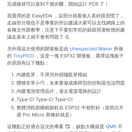
完成後就可以進到下個步驟，開始設計 PCB 了！
我選擇的是 EasyEDA ，這部分就看個人喜好跟習慣了，
走線部分我也不是專業的所以建議大家可以去找網路上的
各種文件跟教學，注意下不要犯常犯的錯跟照著軟體的建
議走基本上就不會有問題了 💪
另外我這次使用的開發板是由
Unexpected Maker
所做
的
TinyPICO
，這是一塊 ESP32 開發板，選擇這塊板子
的原因有以下幾點：
內建藍芽，不用另外煩惱藍芽模組
體積非常小巧，未來要做成搖桿型的控制器也沒問題
內建電池管理晶片，省去電源電路的設計
Type-C! Type-C! Type-C!
整體消耗跟睡眠能耗在 ESP32 中相對好（當然比不
過 Pro Micro 那種好就是）
這幾點正好適合這次的專案 🥰 ，缺點大概就是
QMK
不