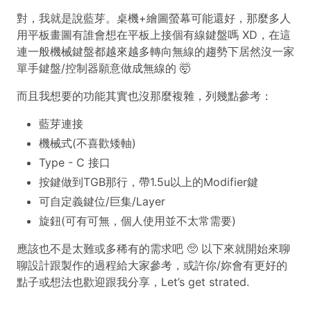
對，我就是說藍芽。桌機+繪圖螢幕可能還好，那麼多人
用平板畫圖有誰會想在平板上接個有線鍵盤嗎 XD，在這
連一般機械鍵盤都越來越多轉向無線的趨勢下居然沒一家
單手鍵盤/控制器願意做成無線的 🤯
而且我想要的功能其實也沒那麼複雜，列幾點參考：
藍芽連接
機械式(不喜歡矮軸)
Type - C 接口
按鍵做到TGB那行，帶1.5u以上的Modifier鍵
可自定義鍵位/巨集/Layer
旋鈕(可有可無，個人使用並不太常需要)
應該也不是太難或多稀有的需求吧 🥺 以下來就開始來聊
聊設計跟製作的過程給大家參考，或許你/妳會有更好的
點子或想法也歡迎跟我分享，Let’s get strated.