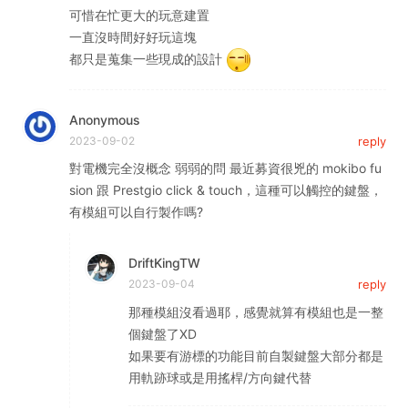
可惜在忙更大的玩意建置
一直沒時間好好玩這塊
都只是蒐集一些現成的設計
Anonymous
2023-09-02
reply
對電機完全沒概念 弱弱的問 最近募資很兇的 mokibo fu
sion 跟 Prestgio click & touch，這種可以觸控的鍵盤，
有模組可以自行製作嗎?
DriftKingTW
2023-09-04
reply
那種模組沒看過耶，感覺就算有模組也是一整
個鍵盤了XD
如果要有游標的功能目前自製鍵盤大部分都是
用軌跡球或是用搖桿/方向鍵代替