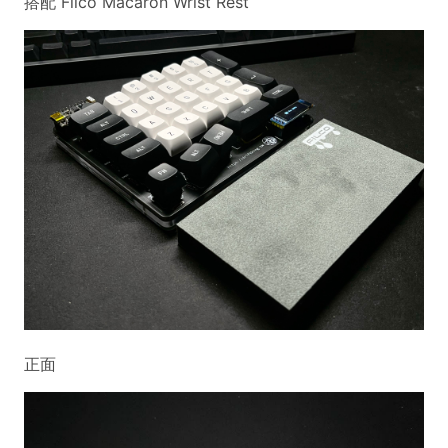
搭配 Filco Macaron Wrist Rest
正面