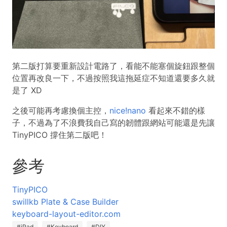
第二版打算要重新設計電路了，看能不能塞個旋鈕跟整個
位置再改良一下，不過按照我這拖延症不知道還要多久就
是了 XD
之後可能再考慮換個主控，
nice!nano
看起來不錯的樣
子，不過為了不浪費我自己寫的韌體跟網站可能還是先讓
TinyPICO 撐住第二版吧！
參考
TinyPICO
swillkb Plate & Case Builder
keyboard-layout-editor.com
#iPad
#Keyboard
#DIY