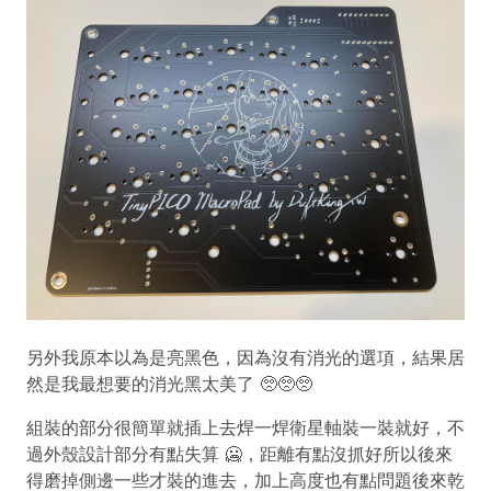
另外我原本以為是亮黑色，因為沒有消光的選項，結果居
然是我最想要的消光黑太美了 🥺🥺🥺
組裝的部分很簡單就插上去焊一焊衛星軸裝一裝就好，不
過外殼設計部分有點失算 🥶，距離有點沒抓好所以後來
得磨掉側邊一些才裝的進去，加上高度也有點問題後來乾