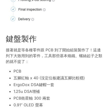
鍵盤製作
接著就是等各種零件跟 PCB 到了開始組裝製作了！這邊
列下大致用到的零件，工具那些基本烙鐵、螺絲起子之類
的就不提了：
PCB
五腳紅軸 x 40 (沒定位板建議五腳比較穩)
ErgoDox DSA鍵帽一套
1.25u DSA增補
PCB衛星軸 300 兩套
0.91” OLED 螢幕