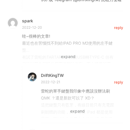
spark
2022-12-20
reply
哇~很棒的文章!
最近也在苦惱找不到給IPAD PRO M2使用的左手鍵
盤…
有試了雷蛇的TARTARUS V2接USB轉TYPE-C 但有
些按鍵因為預設的原因沒辦法做動…不太清楚能不
能用QMK自己重刷
DriftKingTW
因為都還沒有踹過很怕刷完沒辦法復原成原廠設
2022-12-21
reply
置…
雷蛇的單手鍵盤我印象中應該沒辦法刷
請問您連接IPAD都是使用藍芽連接嗎?會不會不穩
QMK ？還是新款可以了 XD？
定?還是也能用USB來連結?
這把鍵盤只有藍牙，有線目前只有充電跟
真的很希望可以在ipad版的Clip studio上搭配左手
刷韌體的功能，自己連接 iPad 都是使用
鍵盤使用，不知道您使用起來的體驗如何?想跟您多
藍牙，平板接條線用太辛苦了 🤣 我家裡
多請教!
藍牙裝置多但使用起來穩定度算很不錯，