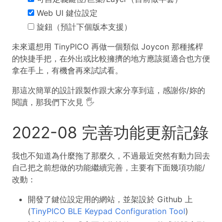
Web UI 鍵位設定
旋鈕（預計下個版本支援）
未來還想用 TinyPICO 再做一個類似 Joycon 那種搖桿
的快捷手把，在外出或比較擁擠的地方應該挺適合也方便
拿在手上，有機會再來試試看。
那這次簡單的設計跟製作跟大家分享到這，感謝你/妳的
閱讀，那我們下次見 🖐
2022-08 完善功能更新記錄
我也不知道為什麼拖了那麼久，不過最近突然有動力回去
自己把之前想做的功能繼續完善，主要有下面幾項功能/
改動：
開發了鍵位設定用的網站，並架設於 Github 上
(
TinyPICO BLE Keypad Configuration Tool
)