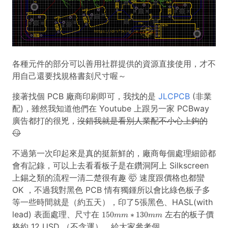
各種元件的部分可以善用社群提供的資源直接使用，才不
用自己還要找規格書刻尺寸喔～
接著找個 PCB 廠商印刷即可，我找的是
JLCPCB
(非業
配)，雖然我知道他們在 Youtube 上跟另一家 PCBway
廣告都打的很兇，
沒錯我就是看別人業配不小心上鉤的
😏
不過第一次印起來是真的挺新鮮的，廠商每個處理細節都
會有記錄，可以上去看看板子是在鑽洞阿上 Silkscreen
上錫之類的流程一清二楚很有趣 🤯 速度跟價格也都蠻
OK ，不過我對黑色 PCB 情有獨鍾所以會比綠色板子多
等一些時間就是（約五天），印了5張黑色、HASL(with
150
m
m
∗
130
m
m
lead) 表面處理、尺寸在
左右的板子價
150
∗
130
m
m
m
m
格約 12 USD （不含運），給大家參考個。