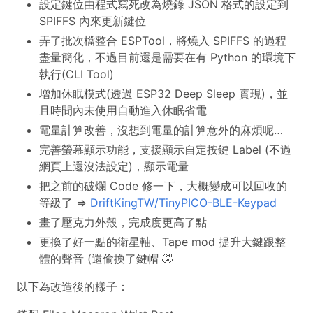
設定鍵位由程式寫死改為燒錄 JSON 格式的設定到
SPIFFS 內來更新鍵位
弄了批次檔整合 ESPTool，將燒入 SPIFFS 的過程
盡量簡化，不過目前還是需要在有 Python 的環境下
執行(CLI Tool)
增加休眠模式(透過 ESP32 Deep Sleep 實現)，並
且時間內未使用自動進入休眠省電
電量計算改善，沒想到電量的計算意外的麻煩呢…
完善螢幕顯示功能，支援顯示自定按鍵 Label (不過
網頁上還沒法設定)，顯示電量
把之前的破爛 Code 修一下，大概變成可以回收的
等級了 =>
DriftKingTW/TinyPICO-BLE-Keypad
畫了壓克力外殼，完成度更高了點
更換了好一點的衛星軸、Tape mod 提升大鍵跟整
體的聲音 (還偷換了鍵帽 🤣
以下為改造後的樣子：